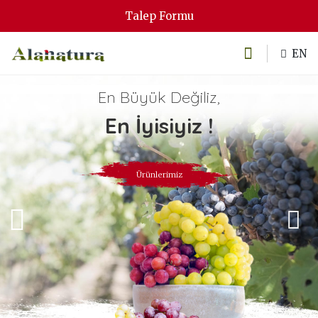
Talep Formu
EN
En Büyük Değiliz,
En İyisiyiz !
Ürünlerimiz