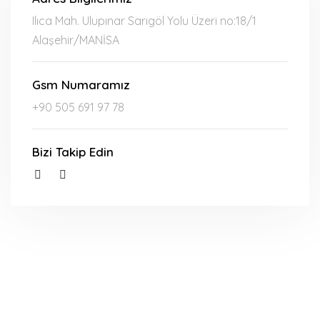
Ilıca Mah. Ulupınar Sarıgöl Yolu Üzeri no:18/1
Alaşehir/MANİSA
Gsm Numaramız
+90 505 691 97 78
Bizi Takip Edin