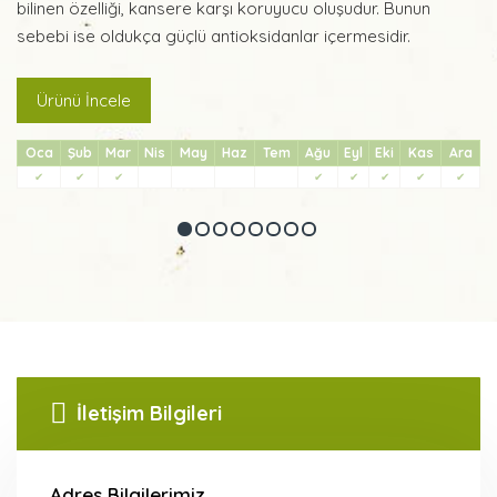
bilinen özelliği, kansere karşı koruyucu oluşudur. Bunun
sebebi ise oldukça güçlü antioksidanlar içermesidir.
.
Ürünü İncele
Oca
Şub
Mar
Nis
May
Haz
Tem
Ağu
Eyl
Eki
Kas
Ara
✔
✔
✔
✔
✔
✔
✔
✔
İletişim Bilgileri
Adres Bilgilerimiz